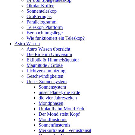
14 Zoll Spiegelteleskop
Okular Koffer
Sonnenteleskop
Großfernglas
Parallelogramm
Teleskop-Plattform
Beobachtungsliege
Wie funktioniert ein Teleskop?
Astro Wissen
Astro Wissen übersicht
Die Erde im Universum
Ekliptik & Himmelsäquator
Magnitude / Größe
Lichtverschmutzung
Geschwindigkeiten
Unser Sonnensystem
Sonnensystem
unser Planet, die Erde
die vier Jahreszeiten
Mondphasen
Umlaufbahn Mond Erde
Der Mond steht Kopf
Mondfinsternis
Sonnenfinsternis
Merkurtransit - Venustransit