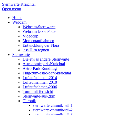
Sternwarte Kraichtal
Open menu
Home
Webcam
Webcam-Sternwarte
Webcam letzte Fotos
Videoclip
Momentaufnahmen
Entwicklung der Flora
lass Hirn regnen
Sternwarte
Die etwas andere Sternwarte
Astronomiepark-Kraichtal
Astro-Park Rundflug
Flug-zum-astro-park-kraichtal
Luftaufnahmen-2014
Luftaufnahmen-2010
Luftaufnahmen-2006
Turm-mit-fernsicht
Sternwarte-aus-2km
Chronik
sternwarte-chronik-teil-1
sternwarte-chronik-teil-2
sternwarte-chronik-teil-3