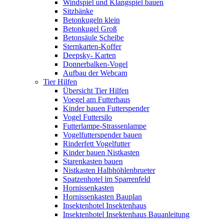
Windspiel und Klangspiel bauen
Sitzbänke
Betonkugeln klein
Betonkugel Groß
Betonsäule Scheibe
Sternkarten-Koffer
Deepsky- Karten
Donnerbalken-Vogel
Aufbau der Webcam
Tier Hilfen
Übersicht Tier Hilfen
Voegel am Futterhaus
Kinder bauen Futterspender
Vogel Futtersilo
Futterlampe-Strassenlampe
Vogelfutterspender bauen
Rinderfett Vogelfutter
Kinder bauen Nistkasten
Starenkasten bauen
Nistkasten Halbhöhlenbrueter
Spatzenhotel im Sparrenfeld
Hornissenkasten
Hornissenkasten Bauplan
Insektenhotel Insektenhaus
Insektenhotel Insektenhaus Bauanleitung