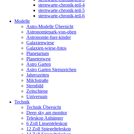
sternwarte-chronik-teil-4
sternwarte-chronik-teil-5
sternwarte-chronik-teil-6
Modelle
Astro-Modelle Übersicht
Astronomiepark-von-oben
Astronomie-fuer-kinder
Galaxienwiese
Galaxien-wiese-fotos
Planetarium
Planetenweg
Astro Garten
Astro Garten Sternzeichen
Jahreszeiten
Milchstraße
Sternbild
Zeitschiene
Universum
Technik
Technik Übersicht
Deep sky am monitor
Teleskop Anhänger
6 Zoll Linsenteleskop
12 Zoll Spiegelteleskop