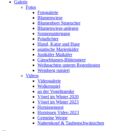
Galerie
Fotos
Fotogalerie
Blumenwiese
Blumenbeet Straeucher
Blumenwiese-anlegen
Sonnenuntergang
Polarlichter
Hund, Katze und Hase
asiatische Marienkäfer
Junikäfer Maikäfer
Gänseblumen-Blütenmeer
Weihnachten unterm Regenbogen
Weinberg ruiniert
Videos
Videogalerie
Wolkenspiel
an der Vogeltraenke
Vögel im Winter 2020
Vögel im Winter 2023
Hornissennest
Hornissen Video 2023
Gemeine Wespe
Natternkopf & Taubenschwänzchen