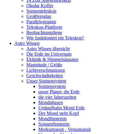
14 Zoll Spiegelteleskop
Okular Koffer
Sonnenteleskop
Großfernglas
Parallelogramm
Teleskop-Plattform
Beobachtungsliege
Wie funktioniert ein Teleskop?
Astro Wissen
Astro Wissen übersicht
Die Erde im Universum
Ekliptik & Himmelsäquator
Magnitude / Größe
Lichtverschmutzung
Geschwindigkeiten
Unser Sonnensystem
Sonnensystem
unser Planet, die Erde
die vier Jahreszeiten
Mondphasen
Umlaufbahn Mond Erde
Der Mond steht Kopf
Mondfinsternis
Sonnenfinsternis
Merkurtransit - Venustransit