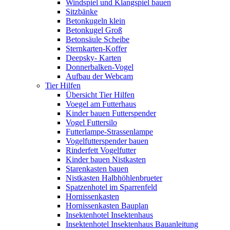
Windspiel und Klangspiel bauen
Sitzbänke
Betonkugeln klein
Betonkugel Groß
Betonsäule Scheibe
Sternkarten-Koffer
Deepsky- Karten
Donnerbalken-Vogel
Aufbau der Webcam
Tier Hilfen
Übersicht Tier Hilfen
Voegel am Futterhaus
Kinder bauen Futterspender
Vogel Futtersilo
Futterlampe-Strassenlampe
Vogelfutterspender bauen
Rinderfett Vogelfutter
Kinder bauen Nistkasten
Starenkasten bauen
Nistkasten Halbhöhlenbrueter
Spatzenhotel im Sparrenfeld
Hornissenkasten
Hornissenkasten Bauplan
Insektenhotel Insektenhaus
Insektenhotel Insektenhaus Bauanleitung