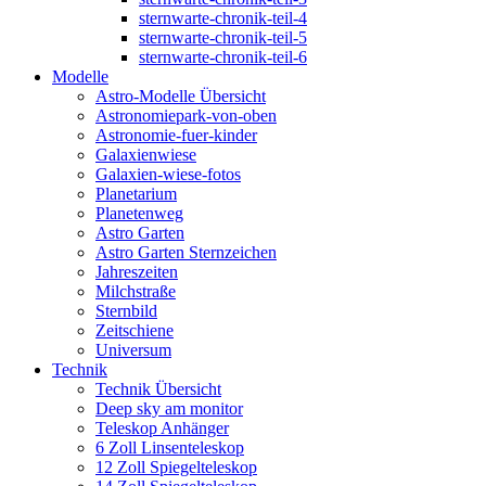
sternwarte-chronik-teil-4
sternwarte-chronik-teil-5
sternwarte-chronik-teil-6
Modelle
Astro-Modelle Übersicht
Astronomiepark-von-oben
Astronomie-fuer-kinder
Galaxienwiese
Galaxien-wiese-fotos
Planetarium
Planetenweg
Astro Garten
Astro Garten Sternzeichen
Jahreszeiten
Milchstraße
Sternbild
Zeitschiene
Universum
Technik
Technik Übersicht
Deep sky am monitor
Teleskop Anhänger
6 Zoll Linsenteleskop
12 Zoll Spiegelteleskop