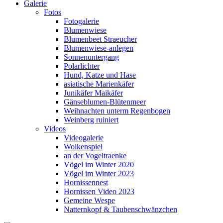
Galerie
Fotos
Fotogalerie
Blumenwiese
Blumenbeet Straeucher
Blumenwiese-anlegen
Sonnenuntergang
Polarlichter
Hund, Katze und Hase
asiatische Marienkäfer
Junikäfer Maikäfer
Gänseblumen-Blütenmeer
Weihnachten unterm Regenbogen
Weinberg ruiniert
Videos
Videogalerie
Wolkenspiel
an der Vogeltraenke
Vögel im Winter 2020
Vögel im Winter 2023
Hornissennest
Hornissen Video 2023
Gemeine Wespe
Natternkopf & Taubenschwänzchen