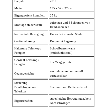
Baujahr
2010
Maße
135 x 52 x 22 cm
Eigengewicht komplett
25 kg
aufsetzen und 4 Schrauben von
Montage an der Säule
Hand anziehen
horizontale Bewegung
Drehscheibe an der Säule
Gerätehalterung
Dreipunkt Lagerung
Halterung Teleskop /
Schwalbenschwanz
Fernglas
(multifunktional)
Gewicht Teleskop /
bis 25 kg getestet
Fernglas
ausziehbar und universell
Gegengewichte
austauschbar
Steuerung
Parallelogramm /
über nur zwei Bedienerhebel
Teleskop
super leichte Bewegungen, kein
Eigenschaften
Nachschwingen