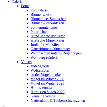
Galerie
Fotos
Fotogalerie
Blumenwiese
Blumenbeet Straeucher
Blumenwiese-anlegen
Sonnenuntergang
Polarlichter
Hund, Katze und Hase
asiatische Marienkäfer
Junikäfer Maikäfer
Gänseblumen-Blütenmeer
Weihnachten unterm Regenbogen
Weinberg ruiniert
Videos
Videogalerie
Wolkenspiel
an der Vogeltraenke
Vögel im Winter 2020
Vögel im Winter 2023
Hornissennest
Hornissen Video 2023
Gemeine Wespe
Natternkopf & Taubenschwänzchen