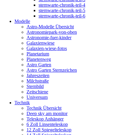
sternwarte-chronik-teil-4
sternwarte-chronik-teil-5
sternwarte-chronik-teil-6
Modelle
Astro-Modelle Übersicht
Astronomiepark-von-oben
Astronomie-fuer-kinder
Galaxienwiese
Galaxien-wiese-fotos
Planetarium
Planetenweg
Astro Garten
Astro Garten Sternzeichen
Jahreszeiten
Milchstraße
Sternbild
Zeitschiene
Universum
Technik
Technik Übersicht
Deep sky am monitor
Teleskop Anhänger
6 Zoll Linsenteleskop
12 Zoll Spiegelteleskop