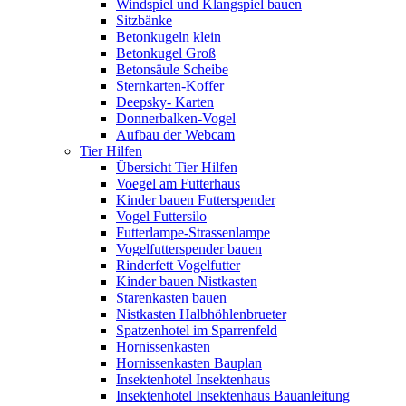
Windspiel und Klangspiel bauen
Sitzbänke
Betonkugeln klein
Betonkugel Groß
Betonsäule Scheibe
Sternkarten-Koffer
Deepsky- Karten
Donnerbalken-Vogel
Aufbau der Webcam
Tier Hilfen
Übersicht Tier Hilfen
Voegel am Futterhaus
Kinder bauen Futterspender
Vogel Futtersilo
Futterlampe-Strassenlampe
Vogelfutterspender bauen
Rinderfett Vogelfutter
Kinder bauen Nistkasten
Starenkasten bauen
Nistkasten Halbhöhlenbrueter
Spatzenhotel im Sparrenfeld
Hornissenkasten
Hornissenkasten Bauplan
Insektenhotel Insektenhaus
Insektenhotel Insektenhaus Bauanleitung