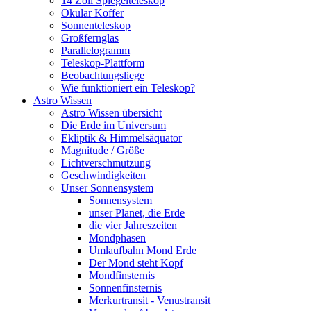
14 Zoll Spiegelteleskop
Okular Koffer
Sonnenteleskop
Großfernglas
Parallelogramm
Teleskop-Plattform
Beobachtungsliege
Wie funktioniert ein Teleskop?
Astro Wissen
Astro Wissen übersicht
Die Erde im Universum
Ekliptik & Himmelsäquator
Magnitude / Größe
Lichtverschmutzung
Geschwindigkeiten
Unser Sonnensystem
Sonnensystem
unser Planet, die Erde
die vier Jahreszeiten
Mondphasen
Umlaufbahn Mond Erde
Der Mond steht Kopf
Mondfinsternis
Sonnenfinsternis
Merkurtransit - Venustransit