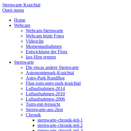
Sternwarte Kraichtal
Open menu
Home
Webcam
Webcam-Sternwarte
Webcam letzte Fotos
Videoclip
Momentaufnahmen
Entwicklung der Flora
lass Hirn regnen
Sternwarte
Die etwas andere Sternwarte
Astronomiepark-Kraichtal
Astro-Park Rundflug
Flug-zum-astro-park-kraichtal
Luftaufnahmen-2014
Luftaufnahmen-2010
Luftaufnahmen-2006
Turm-mit-fernsicht
Sternwarte-aus-2km
Chronik
sternwarte-chronik-teil-1
sternwarte-chronik-teil-2
sternwarte-chronik-teil-3