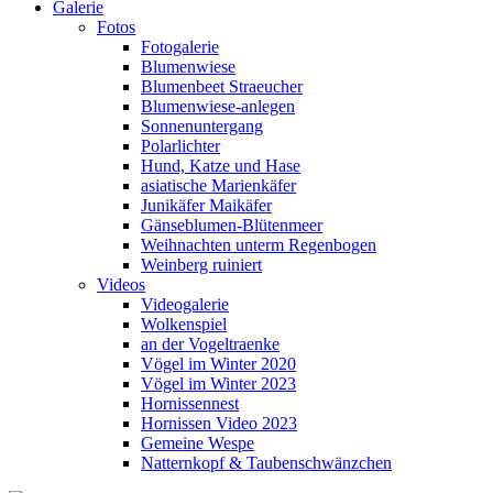
Galerie
Fotos
Fotogalerie
Blumenwiese
Blumenbeet Straeucher
Blumenwiese-anlegen
Sonnenuntergang
Polarlichter
Hund, Katze und Hase
asiatische Marienkäfer
Junikäfer Maikäfer
Gänseblumen-Blütenmeer
Weihnachten unterm Regenbogen
Weinberg ruiniert
Videos
Videogalerie
Wolkenspiel
an der Vogeltraenke
Vögel im Winter 2020
Vögel im Winter 2023
Hornissennest
Hornissen Video 2023
Gemeine Wespe
Natternkopf & Taubenschwänzchen