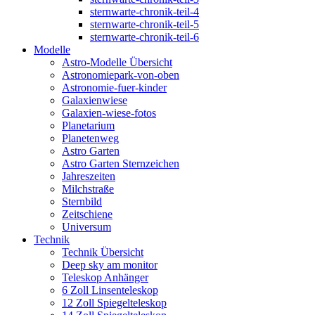
sternwarte-chronik-teil-4
sternwarte-chronik-teil-5
sternwarte-chronik-teil-6
Modelle
Astro-Modelle Übersicht
Astronomiepark-von-oben
Astronomie-fuer-kinder
Galaxienwiese
Galaxien-wiese-fotos
Planetarium
Planetenweg
Astro Garten
Astro Garten Sternzeichen
Jahreszeiten
Milchstraße
Sternbild
Zeitschiene
Universum
Technik
Technik Übersicht
Deep sky am monitor
Teleskop Anhänger
6 Zoll Linsenteleskop
12 Zoll Spiegelteleskop