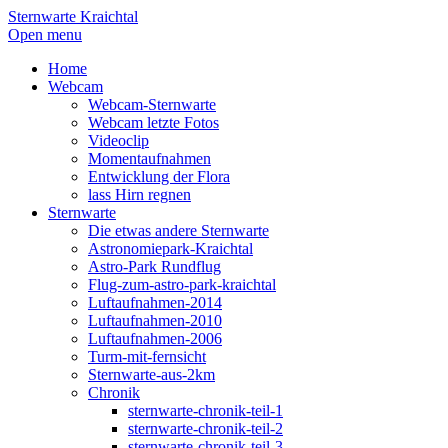
Sternwarte Kraichtal
Open menu
Home
Webcam
Webcam-Sternwarte
Webcam letzte Fotos
Videoclip
Momentaufnahmen
Entwicklung der Flora
lass Hirn regnen
Sternwarte
Die etwas andere Sternwarte
Astronomiepark-Kraichtal
Astro-Park Rundflug
Flug-zum-astro-park-kraichtal
Luftaufnahmen-2014
Luftaufnahmen-2010
Luftaufnahmen-2006
Turm-mit-fernsicht
Sternwarte-aus-2km
Chronik
sternwarte-chronik-teil-1
sternwarte-chronik-teil-2
sternwarte-chronik-teil-3