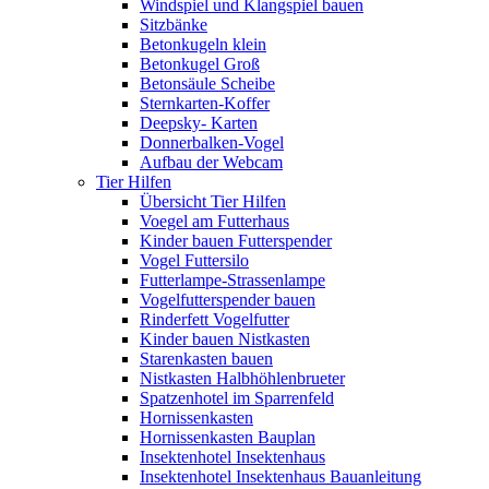
Windspiel und Klangspiel bauen
Sitzbänke
Betonkugeln klein
Betonkugel Groß
Betonsäule Scheibe
Sternkarten-Koffer
Deepsky- Karten
Donnerbalken-Vogel
Aufbau der Webcam
Tier Hilfen
Übersicht Tier Hilfen
Voegel am Futterhaus
Kinder bauen Futterspender
Vogel Futtersilo
Futterlampe-Strassenlampe
Vogelfutterspender bauen
Rinderfett Vogelfutter
Kinder bauen Nistkasten
Starenkasten bauen
Nistkasten Halbhöhlenbrueter
Spatzenhotel im Sparrenfeld
Hornissenkasten
Hornissenkasten Bauplan
Insektenhotel Insektenhaus
Insektenhotel Insektenhaus Bauanleitung