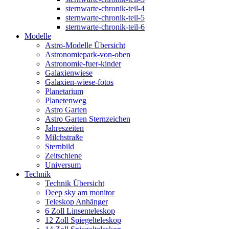
sternwarte-chronik-teil-4
sternwarte-chronik-teil-5
sternwarte-chronik-teil-6
Modelle
Astro-Modelle Übersicht
Astronomiepark-von-oben
Astronomie-fuer-kinder
Galaxienwiese
Galaxien-wiese-fotos
Planetarium
Planetenweg
Astro Garten
Astro Garten Sternzeichen
Jahreszeiten
Milchstraße
Sternbild
Zeitschiene
Universum
Technik
Technik Übersicht
Deep sky am monitor
Teleskop Anhänger
6 Zoll Linsenteleskop
12 Zoll Spiegelteleskop