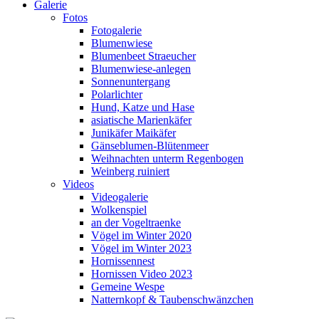
Galerie
Fotos
Fotogalerie
Blumenwiese
Blumenbeet Straeucher
Blumenwiese-anlegen
Sonnenuntergang
Polarlichter
Hund, Katze und Hase
asiatische Marienkäfer
Junikäfer Maikäfer
Gänseblumen-Blütenmeer
Weihnachten unterm Regenbogen
Weinberg ruiniert
Videos
Videogalerie
Wolkenspiel
an der Vogeltraenke
Vögel im Winter 2020
Vögel im Winter 2023
Hornissennest
Hornissen Video 2023
Gemeine Wespe
Natternkopf & Taubenschwänzchen