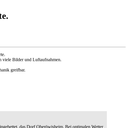
e.
te.
h viele Bilder und Luftaufnahmen.
anik greifbar.
ngebettet, das Dorf Oberöwisheim. Bei optimalen Wetter