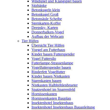
Windspiel und Klangspiel bauen
Sitzbänke
Betonkugeln klein
Betonkugel Groß
Betonsäule Scheibe
Sternkarten-Koffer
Deepsky- Karten
Donnerbalken-Vogel
Aufbau der Webcam
Tier Hilfen
Übersicht Tier Hilfen
Voegel am Futterhaus
Kinder bauen Futterspender
Vogel Futtersilo
Futterlampe-Strassenlampe
Vogelfutterspender bauen
Rinderfett Vogelfutter
Kinder bauen Nistkasten
Starenkasten bauen
Nistkasten Halbhöhlenbrueter
Spatzenhotel im Sparrenfeld
Hornissenkasten
Hornissenkasten Bauplan
Insektenhotel Insektenhaus
Insektenhotel Insektenhaus Bauanleitung