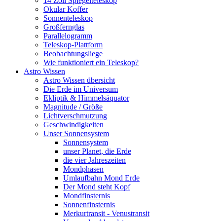
14 Zoll Spiegelteleskop
Okular Koffer
Sonnenteleskop
Großfernglas
Parallelogramm
Teleskop-Plattform
Beobachtungsliege
Wie funktioniert ein Teleskop?
Astro Wissen
Astro Wissen übersicht
Die Erde im Universum
Ekliptik & Himmelsäquator
Magnitude / Größe
Lichtverschmutzung
Geschwindigkeiten
Unser Sonnensystem
Sonnensystem
unser Planet, die Erde
die vier Jahreszeiten
Mondphasen
Umlaufbahn Mond Erde
Der Mond steht Kopf
Mondfinsternis
Sonnenfinsternis
Merkurtransit - Venustransit