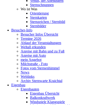
Venus, der Abendstern
Sternschnuppen
Wo ist Was
Orientierung
Sternkarten
Sternzeichen / Sternbild
Sternbilder
Besucher-Info
Besucher Infos Übersicht
Termine 2026
Ablauf der Veranstaltungen
Weltall erkunden
Anreise mit Bahn und zu Fuß
Anreise mit Auto
mein Angebot
Milchstraße - Foto
Fotos vom Sternenhimmel
News
Weblinks
Archiv Sternwarte Kraichtal
Eigenbau
Eigenbauten
Eigenbau Übersicht
Balkonkraftwerk
Windspiele Klangspiele