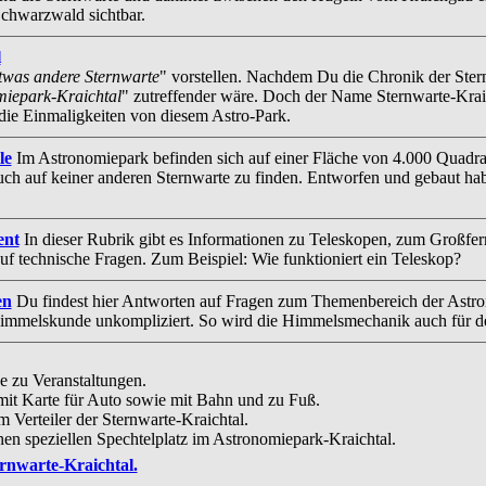
chwarzwald sichtbar.
l
twas andere Sternwarte
" vorstellen. Nachdem Du die Chronik der Stern
miepark-Kraichtal
" zutreffender wäre. Doch der Name Sternwarte-Kraichta
ie Einmaligkeiten von diesem Astro-Park.
le
Im Astronomiepark befinden sich auf einer Fläche von 4.000 Quadra
uch auf keiner anderen Sternwarte zu finden. Entworfen und gebaut h
ent
In dieser Rubrik gibt es Informationen zu Teleskopen, zum Großfe
uf technische Fragen. Zum Beispiel: Wie funktioniert ein Teleskop?
en
Du findest hier Antworten auf Fragen zum Themenbereich der Astr
Himmelskunde unkompliziert. So wird die Himmelsmechanik auch für de
e zu Veranstaltungen.
it Karte für Auto sowie mit Bahn und zu Fuß.
m Verteiler der Sternwarte-Kraichtal.
nen speziellen Spechtelplatz im Astronomiepark-Kraichtal.
rnwarte-Kraichtal.