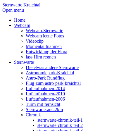
Sternwarte Kraichtal
Open menu
Home
Webcam
Webcam-Sternwarte
Webcam letzte Fotos
Videoclip
Momentaufnahmen
Entwicklung der Flora
lass Hirn regnen
Sternwarte
Die etwas andere Sternwarte
Astronomiepark-Kraichtal
Astro-Park Rundflug
Flug-zum-astro-park-kraichtal
Luftaufnahmen-2014
Luftaufnahmen-2010
Luftaufnahmen-2006
Turm-mit-fernsicht
Sternwarte-aus-2km
Chronik
sternwarte-chronik-teil-1
sternwarte-chronik-teil-2
sternwarte-chronik-teil-3