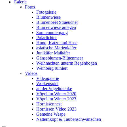
Galerie
Fotos
Fotogalerie
Blumenwiese
Blumenbeet Straeucher
Blumenwiese-anlegen
Sonnenuntergang
Polarlichter
Hund, Katze und Hase
asiatische Marienkäfer
Junikäfer Maikäfer
Gänseblumen-Blütenmeer
Weihnachten unterm Regenbogen
Weinberg ruiniert
Videos
Videogalerie
Wolkenspiel
an der Vogeltraenke
Vögel im Winter 2020
Vögel im Winter 2023
Hornissennest
Hornissen Video 2023
Gemeine Wespe
Natternkopf & Taubenschwänzchen