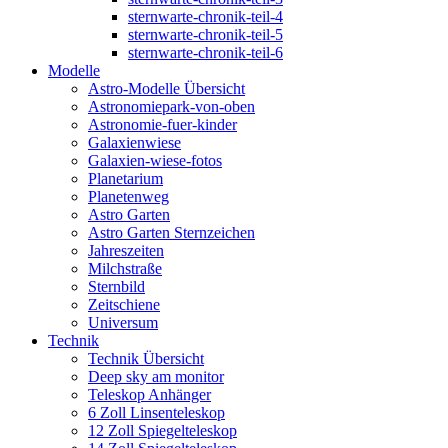
sternwarte-chronik-teil-4
sternwarte-chronik-teil-5
sternwarte-chronik-teil-6
Modelle
Astro-Modelle Übersicht
Astronomiepark-von-oben
Astronomie-fuer-kinder
Galaxienwiese
Galaxien-wiese-fotos
Planetarium
Planetenweg
Astro Garten
Astro Garten Sternzeichen
Jahreszeiten
Milchstraße
Sternbild
Zeitschiene
Universum
Technik
Technik Übersicht
Deep sky am monitor
Teleskop Anhänger
6 Zoll Linsenteleskop
12 Zoll Spiegelteleskop