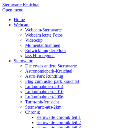
Sternwarte Kraichtal
Open menu
Home
Webcam
Webcam-Sternwarte
Webcam letzte Fotos
Videoclip
Momentaufnahmen
Entwicklung der Flora
lass Hirn regnen
Sternwarte
Die etwas andere Sternwarte
Astronomiepark-Kraichtal
Astro-Park Rundflug
Flug-zum-astro-park-kraichtal
Luftaufnahmen-2014
Luftaufnahmen-2010
Luftaufnahmen-2006
Turm-mit-fernsicht
Sternwarte-aus-2km
Chronik
sternwarte-chronik-teil-1
sternwarte-chronik-teil-2
sternwarte-chronik-teil-3