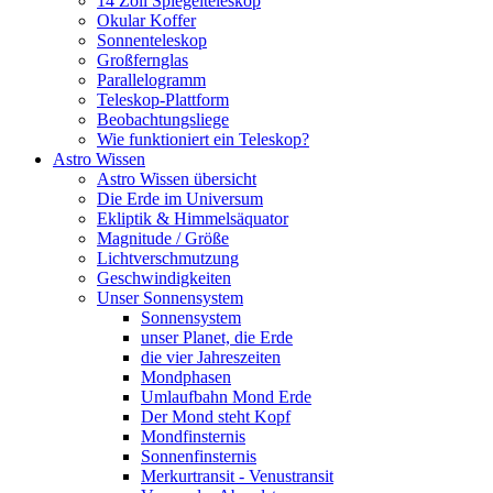
14 Zoll Spiegelteleskop
Okular Koffer
Sonnenteleskop
Großfernglas
Parallelogramm
Teleskop-Plattform
Beobachtungsliege
Wie funktioniert ein Teleskop?
Astro Wissen
Astro Wissen übersicht
Die Erde im Universum
Ekliptik & Himmelsäquator
Magnitude / Größe
Lichtverschmutzung
Geschwindigkeiten
Unser Sonnensystem
Sonnensystem
unser Planet, die Erde
die vier Jahreszeiten
Mondphasen
Umlaufbahn Mond Erde
Der Mond steht Kopf
Mondfinsternis
Sonnenfinsternis
Merkurtransit - Venustransit