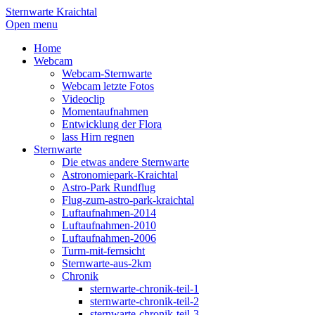
Sternwarte Kraichtal
Open menu
Home
Webcam
Webcam-Sternwarte
Webcam letzte Fotos
Videoclip
Momentaufnahmen
Entwicklung der Flora
lass Hirn regnen
Sternwarte
Die etwas andere Sternwarte
Astronomiepark-Kraichtal
Astro-Park Rundflug
Flug-zum-astro-park-kraichtal
Luftaufnahmen-2014
Luftaufnahmen-2010
Luftaufnahmen-2006
Turm-mit-fernsicht
Sternwarte-aus-2km
Chronik
sternwarte-chronik-teil-1
sternwarte-chronik-teil-2
sternwarte-chronik-teil-3