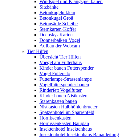
Windspiel und Klangspiel bauen
Sitzbänke
Betonkugeln klein
Betonkugel Groß
Betonsäule Scheibe
Sternkarten-Koffer
Deepsky- Karten
Donnerbalken-Vogel
Aufbau der Webcam
Tier Hilfen
Übersicht Tier Hilfen
Voegel am Futterhaus
Kinder bauen Futterspender
Vogel Futtersilo
Futterlampe-Strassenlampe
Vogelfutterspender bauen
Rinderfett Vogelfutter
Kinder bauen Nistkasten
Starenkasten bauen
Nistkasten Halbhöhlenbrueter
Spatzenhotel im Sparrenfeld
Hornissenkasten
Hornissenkasten Bauplan
Insektenhotel Insektenhaus
Insektenhotel Insektenhaus Bauanleitung