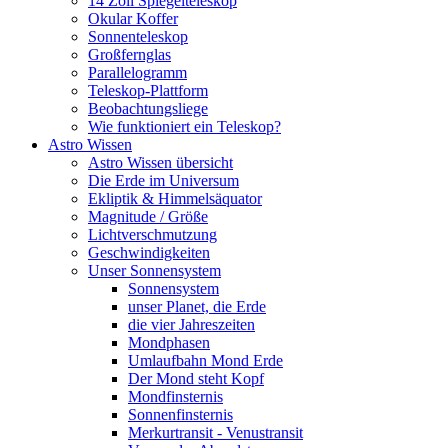
14 Zoll Spiegelteleskop
Okular Koffer
Sonnenteleskop
Großfernglas
Parallelogramm
Teleskop-Plattform
Beobachtungsliege
Wie funktioniert ein Teleskop?
Astro Wissen
Astro Wissen übersicht
Die Erde im Universum
Ekliptik & Himmelsäquator
Magnitude / Größe
Lichtverschmutzung
Geschwindigkeiten
Unser Sonnensystem
Sonnensystem
unser Planet, die Erde
die vier Jahreszeiten
Mondphasen
Umlaufbahn Mond Erde
Der Mond steht Kopf
Mondfinsternis
Sonnenfinsternis
Merkurtransit - Venustransit