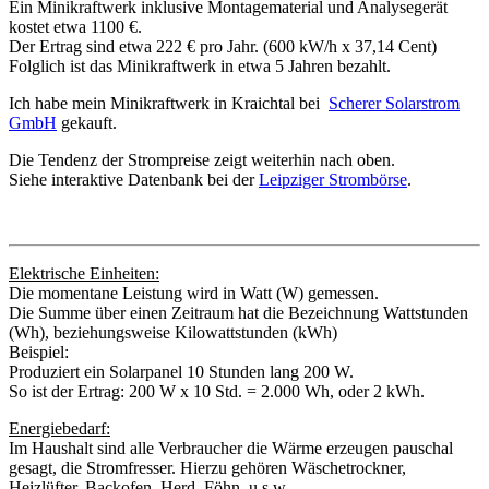
Ein Minikraftwerk inklusive Montagematerial und Analysegerät
kostet etwa 1100 €.
Der Ertrag sind etwa 222 € pro Jahr. (600 kW/h x 37,14 Cent)
Folglich ist das Minikraftwerk in etwa 5 Jahren bezahlt.
Ich habe mein Minikraftwerk in Kraichtal bei
Scherer Solarstrom
GmbH
gekauft.
Die Tendenz der Strompreise zeigt weiterhin nach oben.
Siehe interaktive Datenbank bei der
Leipziger Strombörse
.
Elektrische Einheiten:
Die momentane Leistung wird in Watt (W) gemessen.
Die Summe über einen Zeitraum hat die Bezeichnung Wattstunden
(Wh), beziehungsweise Kilowattstunden (kWh)
Beispiel:
Produziert ein Solarpanel 10 Stunden lang 200 W.
So ist der Ertrag: 200 W x 10 Std. = 2.000 Wh, oder 2 kWh.
Energiebedarf:
Im Haushalt sind alle Verbraucher die Wärme erzeugen pauschal
gesagt, die Stromfresser. Hierzu gehören Wäschetrockner,
Heizlüfter, Backofen, Herd, Föhn, u.s.w.