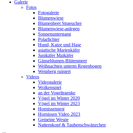
Galerie
Fotos
Fotogalerie
Blumenwiese
Blumenbeet Straeucher
Blumenwiese-anlegen
Sonnenuntergang
Polarlichter
Hund, Katze und Hase
asiatische Marienkäfer
Junikäfer Maikäfer
Gänseblumen-Blütenmeer
Weihnachten unterm Regenbogen
Weinberg ruiniert
Videos
Videogalerie
Wolkenspiel
an der Vogeltraenke
Vögel im Winter 2020
Vögel im Winter 2023
Hornissennest
Hornissen Video 2023
Gemeine Wespe
Natternkopf & Taubenschwänzchen