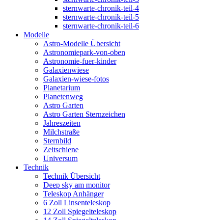
sternwarte-chronik-teil-4
sternwarte-chronik-teil-5
sternwarte-chronik-teil-6
Modelle
Astro-Modelle Übersicht
Astronomiepark-von-oben
Astronomie-fuer-kinder
Galaxienwiese
Galaxien-wiese-fotos
Planetarium
Planetenweg
Astro Garten
Astro Garten Sternzeichen
Jahreszeiten
Milchstraße
Sternbild
Zeitschiene
Universum
Technik
Technik Übersicht
Deep sky am monitor
Teleskop Anhänger
6 Zoll Linsenteleskop
12 Zoll Spiegelteleskop