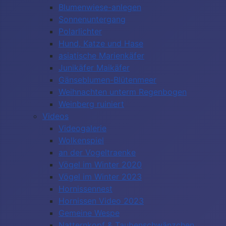
Blumenwiese-anlegen
Sonnenuntergang
Polarlichter
Hund, Katze und Hase
asiatische Marienkäfer
Junikäfer Maikäfer
Gänseblumen-Blütenmeer
Weihnachten unterm Regenbogen
Weinberg ruiniert
Videos
Videogalerie
Wolkenspiel
an der Vogeltraenke
Vögel im Winter 2020
Vögel im Winter 2023
Hornissennest
Hornissen Video 2023
Gemeine Wespe
Natternkopf & Taubenschwänzchen