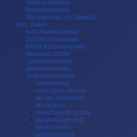
Teleskop-Plattform
Beobachtungsliege
Wie funktioniert ein Teleskop?
Astro Wissen
Astro Wissen übersicht
Die Erde im Universum
Ekliptik & Himmelsäquator
Magnitude / Größe
Lichtverschmutzung
Geschwindigkeiten
Unser Sonnensystem
Sonnensystem
unser Planet, die Erde
die vier Jahreszeiten
Mondphasen
Umlaufbahn Mond Erde
Der Mond steht Kopf
Mondfinsternis
Sonnenfinsternis