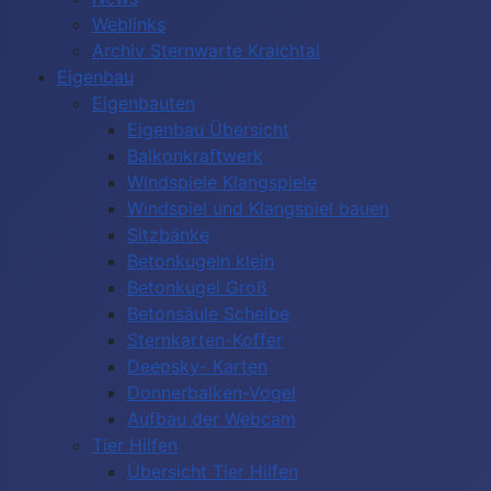
Weblinks
Archiv Sternwarte Kraichtal
Eigenbau
Eigenbauten
Eigenbau Übersicht
Balkonkraftwerk
Windspiele Klangspiele
Windspiel und Klangspiel bauen
Sitzbänke
Betonkugeln klein
Betonkugel Groß
Betonsäule Scheibe
Sternkarten-Koffer
Deepsky- Karten
Donnerbalken-Vogel
Aufbau der Webcam
Tier Hilfen
Übersicht Tier Hilfen