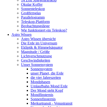
14 Zoll Spiegelteleskop
Okular Koffer
Sonnenteleskop
Großfernglas
Parallelogramm
Teleskop-Plattform
Beobachtungsliege
Wie funktioniert ein Teleskop?
Astro Wissen
Astro Wissen übersicht
Die Erde im Universum
Ekliptik & Himmelsäquator
Magnitude / Größe
Lichtverschmutzung
Geschwindigkeiten
Unser Sonnensystem
Sonnensystem
unser Planet, die Erde
die vier Jahreszeiten
Mondphasen
Umlaufbahn Mond Erde
Der Mond steht Kopf
Mondfinsternis
Sonnenfinsternis
Merkurtransit - Venustransit