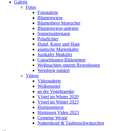
Galerie
Fotos
Fotogalerie
Blumenwiese
Blumenbeet Straeucher
Blumenwiese-anlegen
Sonnenuntergang
Polarlichter
Hund, Katze und Hase
asiatische Marienkäfer
Junikäfer Maikäfer
Gänseblumen-Blütenmeer
Weihnachten unterm Regenbogen
Weinberg ruiniert
Videos
Videogalerie
Wolkenspiel
an der Vogeltraenke
Vögel im Winter 2020
Vögel im Winter 2023
Hornissennest
Hornissen Video 2023
Gemeine Wespe
Natternkopf & Taubenschwänzchen