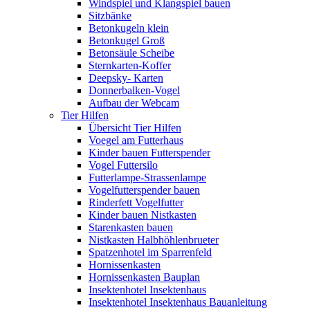
Windspiel und Klangspiel bauen
Sitzbänke
Betonkugeln klein
Betonkugel Groß
Betonsäule Scheibe
Sternkarten-Koffer
Deepsky- Karten
Donnerbalken-Vogel
Aufbau der Webcam
Tier Hilfen
Übersicht Tier Hilfen
Voegel am Futterhaus
Kinder bauen Futterspender
Vogel Futtersilo
Futterlampe-Strassenlampe
Vogelfutterspender bauen
Rinderfett Vogelfutter
Kinder bauen Nistkasten
Starenkasten bauen
Nistkasten Halbhöhlenbrueter
Spatzenhotel im Sparrenfeld
Hornissenkasten
Hornissenkasten Bauplan
Insektenhotel Insektenhaus
Insektenhotel Insektenhaus Bauanleitung