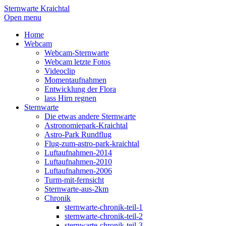
Sternwarte Kraichtal
Open menu
Home
Webcam
Webcam-Sternwarte
Webcam letzte Fotos
Videoclip
Momentaufnahmen
Entwicklung der Flora
lass Hirn regnen
Sternwarte
Die etwas andere Sternwarte
Astronomiepark-Kraichtal
Astro-Park Rundflug
Flug-zum-astro-park-kraichtal
Luftaufnahmen-2014
Luftaufnahmen-2010
Luftaufnahmen-2006
Turm-mit-fernsicht
Sternwarte-aus-2km
Chronik
sternwarte-chronik-teil-1
sternwarte-chronik-teil-2
sternwarte-chronik-teil-3