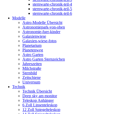
sternwarte-chronik-teil-4
sternwarte-chronik-teil-5
sternwarte-chronik-teil-6
Modelle
Astro-Modelle Übersicht
Astronomiepark-von-oben
Astronomie-fuer-kinder
Galaxienwiese
Galaxien-wiese-fotos
Planetarium
Planetenweg
Astro Garten
Astro Garten Sternzeichen
Jahreszeiten
Milchstraße
Sternbild
Zeitschiene
Universum
Technik
Technik Übersicht
Deep sky am monitor
Teleskop Anhänger
6 Zoll Linsenteleskop
12 Zoll Spiegelteleskop