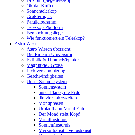
14 Zoll Spiegelteleskop
Okular Koffer
Sonnenteleskop
Großfernglas
Parallelogramm
Teleskop-Plattform
Beobachtungsliege
Wie funktioniert ein Teleskop?
Astro Wissen
Astro Wissen übersicht
Die Erde im Universum
Ekliptik & Himmelsäquator
Magnitude / Größe
Lichtverschmutzung
Geschwindigkeiten
Unser Sonnensystem
Sonnensystem
unser Planet, die Erde
die vier Jahreszeiten
Mondphasen
Umlaufbahn Mond Erde
Der Mond steht Kopf
Mondfinsternis
Sonnenfinsternis
Merkurtransit - Venustransit