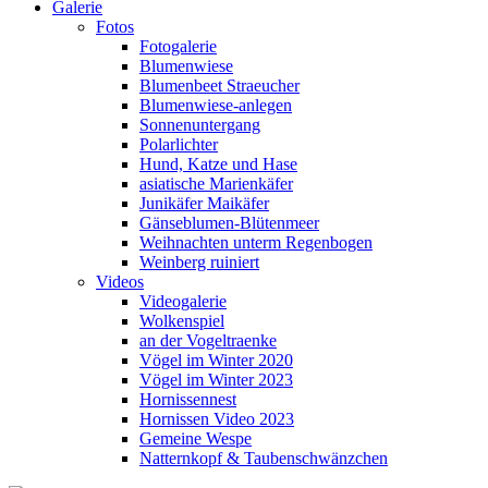
Galerie
Fotos
Fotogalerie
Blumenwiese
Blumenbeet Straeucher
Blumenwiese-anlegen
Sonnenuntergang
Polarlichter
Hund, Katze und Hase
asiatische Marienkäfer
Junikäfer Maikäfer
Gänseblumen-Blütenmeer
Weihnachten unterm Regenbogen
Weinberg ruiniert
Videos
Videogalerie
Wolkenspiel
an der Vogeltraenke
Vögel im Winter 2020
Vögel im Winter 2023
Hornissennest
Hornissen Video 2023
Gemeine Wespe
Natternkopf & Taubenschwänzchen