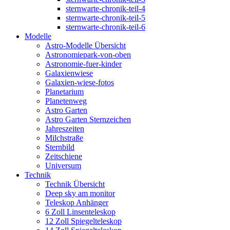
sternwarte-chronik-teil-4
sternwarte-chronik-teil-5
sternwarte-chronik-teil-6
Modelle
Astro-Modelle Übersicht
Astronomiepark-von-oben
Astronomie-fuer-kinder
Galaxienwiese
Galaxien-wiese-fotos
Planetarium
Planetenweg
Astro Garten
Astro Garten Sternzeichen
Jahreszeiten
Milchstraße
Sternbild
Zeitschiene
Universum
Technik
Technik Übersicht
Deep sky am monitor
Teleskop Anhänger
6 Zoll Linsenteleskop
12 Zoll Spiegelteleskop