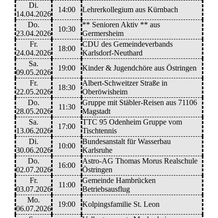
Di.
14:00
Lehrerkollegium aus Kürnbach
14.04.2026
Do.
** Senioren Aktiv ** aus
10:30
23.04.2026
Germersheim
Fr.
CDU des Gemeindeverbands
18:00
24.04.2026
Karlsdorf-Neuthard
Sa.
19:00
Kinder & Jugendchöre aus Östringen
09.05.2026
Fr.
Albert-Schweitzer Straße in
18:30
22.05.2026
Oberöwisheim
Do.
Gruppe mit Stäbler-Reisen aus 71106
11:30
28.05.2026
Magstadt
Sa.
TTC 95 Odenheim Gruppe vom
17:00
13.06.2026
Tischtennis
Di.
Bundesanstalt für Wasserbau
10:00
30.06.2026
Karlsruhe
Do.
Astro-AG Thomas Morus Realschule
16:00
02.07.2026
Östringen
Fr.
Gemeinde Hambrücken
11:00
03.07.2026
Betriebsausflug
Mo.
19:00
Kolpingsfamilie St. Leon
06.07.2026