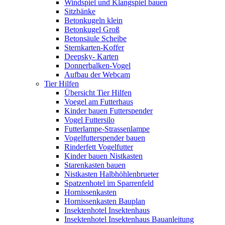
Windspiel und Klangspiel bauen
Sitzbänke
Betonkugeln klein
Betonkugel Groß
Betonsäule Scheibe
Sternkarten-Koffer
Deepsky- Karten
Donnerbalken-Vogel
Aufbau der Webcam
Tier Hilfen
Übersicht Tier Hilfen
Voegel am Futterhaus
Kinder bauen Futterspender
Vogel Futtersilo
Futterlampe-Strassenlampe
Vogelfutterspender bauen
Rinderfett Vogelfutter
Kinder bauen Nistkasten
Starenkasten bauen
Nistkasten Halbhöhlenbrueter
Spatzenhotel im Sparrenfeld
Hornissenkasten
Hornissenkasten Bauplan
Insektenhotel Insektenhaus
Insektenhotel Insektenhaus Bauanleitung