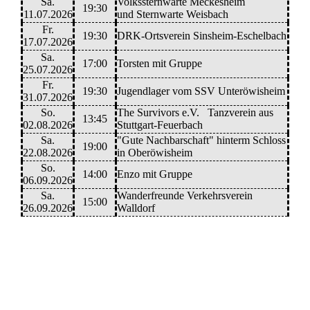
Sa.
Volkssternwarte Meckesheim
19:30
11.07.2026
und Sternwarte Weisbach
Fr.
19:30
DRK-Ortsverein Sinsheim-Eschelbach
17.07.2026
Sa.
17:00
Torsten mit Gruppe
25.07.2026
Fr.
19:30
Jugendlager vom SSV Unteröwisheim
31.07.2026
So.
The Survivors e.V. Tanzverein aus
13:45
02.08.2026
Stuttgart-Feuerbach
Sa.
"Gute Nachbarschaft" hinterm Schloss
19:00
22.08.2026
in Oberöwisheim
So.
14:00
Enzo mit Gruppe
06.09.2026
Sa.
Wanderfreunde Verkehrsverein
15:00
26.09.2026
Walldorf