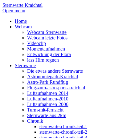
Sternwarte Kraichtal
Open menu
Home
Webcam
Webcam-Sternwarte
Webcam letzte Fotos
Videoclip
Momentaufnahmen
Entwicklung der Flora
lass Hirn regnen
Sternwarte
Die etwas andere Sternwarte
Astronomiepark-Kraichtal
Astro-Park Rundflug
Flug-zum-astro-park-kraichtal
Luftaufnahmen-2014
Luftaufnahmen-2010
Luftaufnahmen-2006
Turm-mit-fernsicht
Sternwarte-aus-2km
Chronik
sternwarte-chronik-teil-1
sternwarte-chronik-teil-2
sternwarte-chronik-teil-3