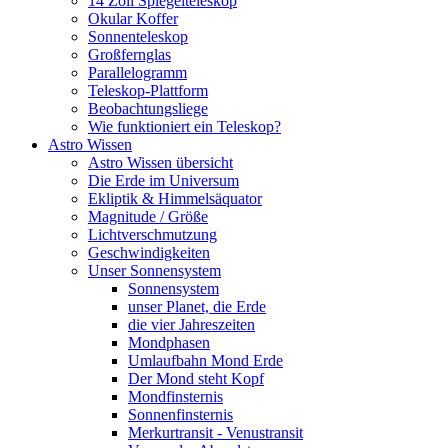
14 Zoll Spiegelteleskop
Okular Koffer
Sonnenteleskop
Großfernglas
Parallelogramm
Teleskop-Plattform
Beobachtungsliege
Wie funktioniert ein Teleskop?
Astro Wissen
Astro Wissen übersicht
Die Erde im Universum
Ekliptik & Himmelsäquator
Magnitude / Größe
Lichtverschmutzung
Geschwindigkeiten
Unser Sonnensystem
Sonnensystem
unser Planet, die Erde
die vier Jahreszeiten
Mondphasen
Umlaufbahn Mond Erde
Der Mond steht Kopf
Mondfinsternis
Sonnenfinsternis
Merkurtransit - Venustransit