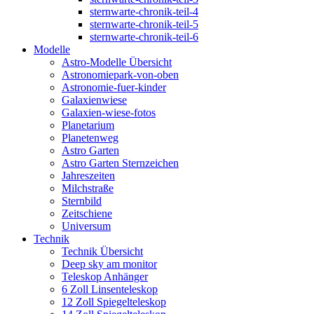
sternwarte-chronik-teil-4
sternwarte-chronik-teil-5
sternwarte-chronik-teil-6
Modelle
Astro-Modelle Übersicht
Astronomiepark-von-oben
Astronomie-fuer-kinder
Galaxienwiese
Galaxien-wiese-fotos
Planetarium
Planetenweg
Astro Garten
Astro Garten Sternzeichen
Jahreszeiten
Milchstraße
Sternbild
Zeitschiene
Universum
Technik
Technik Übersicht
Deep sky am monitor
Teleskop Anhänger
6 Zoll Linsenteleskop
12 Zoll Spiegelteleskop