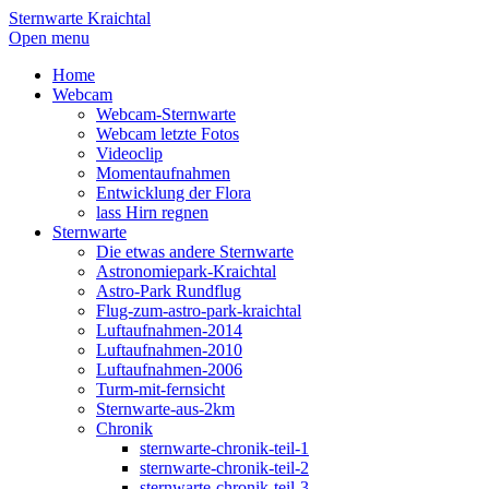
Sternwarte Kraichtal
Open menu
Home
Webcam
Webcam-Sternwarte
Webcam letzte Fotos
Videoclip
Momentaufnahmen
Entwicklung der Flora
lass Hirn regnen
Sternwarte
Die etwas andere Sternwarte
Astronomiepark-Kraichtal
Astro-Park Rundflug
Flug-zum-astro-park-kraichtal
Luftaufnahmen-2014
Luftaufnahmen-2010
Luftaufnahmen-2006
Turm-mit-fernsicht
Sternwarte-aus-2km
Chronik
sternwarte-chronik-teil-1
sternwarte-chronik-teil-2
sternwarte-chronik-teil-3