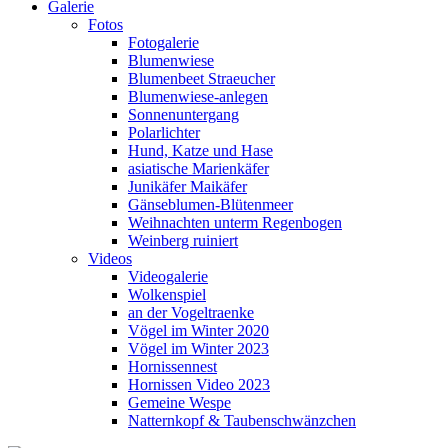
Galerie
Fotos
Fotogalerie
Blumenwiese
Blumenbeet Straeucher
Blumenwiese-anlegen
Sonnenuntergang
Polarlichter
Hund, Katze und Hase
asiatische Marienkäfer
Junikäfer Maikäfer
Gänseblumen-Blütenmeer
Weihnachten unterm Regenbogen
Weinberg ruiniert
Videos
Videogalerie
Wolkenspiel
an der Vogeltraenke
Vögel im Winter 2020
Vögel im Winter 2023
Hornissennest
Hornissen Video 2023
Gemeine Wespe
Natternkopf & Taubenschwänzchen