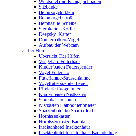
Windspiel und Klangspiel bauen
Sitzbänke
Betonkugeln klein
Betonkugel Groß
Betonsäule Scheibe
Sternkarten-Koffer
Deepsky- Karten
Donnerbalken-Vogel
Aufbau der Webcam
Tier Hilfen
Übersicht Tier Hilfen
Voegel am Futterhaus
Kinder bauen Futterspender
Vogel Futtersilo
Futterlampe-Strassenlampe
Vogelfutterspender bauen
Rinderfett Vogelfutter
Kinder bauen Nistkasten
Starenkasten bauen
Nistkasten Halbhöhlenbrueter
Spatzenhotel im Sparrenfeld
Hornissenkasten
Hornissenkasten Bauplan
Insektenhotel Insektenhaus
Insektenhotel Insektenhaus Bauanleitung