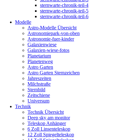
sternwarte-chronik-teil-4
sternwarte-chronik-teil-5
sternwarte-chronik-teil-6
Modelle
Astro-Modelle Übersicht
Astronomiepark-von-oben
Astronomie-fuer-kinder
Galaxienwiese
Galaxien-wiese-fotos
Planetarium
Planetenweg
Astro Garten
Astro Garten Sternzeichen
Jahreszeiten
Milchstraße
Sternbild
Zeitschiene
Universum
Technik
Technik Übersicht
Deep sky am monitor
Teleskop Anhänger
6 Zoll Linsenteleskop
12 Zoll Spiegelteleskop