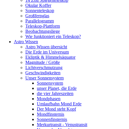
14 Zoll Spiegelteleskop
Okular Koffer
Sonnenteleskop
Großfernglas
Parallelogramm
Teleskop-Plattform
Beobachtungsliege
Wie funktioniert ein Teleskop?
Astro Wissen
Astro Wissen übersicht
Die Erde im Universum
Ekliptik & Himmelsäquator
Magnitude / Größe
Lichtverschmutzung
Geschwindigkeiten
Unser Sonnensystem
Sonnensystem
unser Planet, die Erde
die vier Jahreszeiten
Mondphasen
Umlaufbahn Mond Erde
Der Mond steht Kopf
Mondfinsternis
Sonnenfinsternis
Merkurtransit - Venustransit