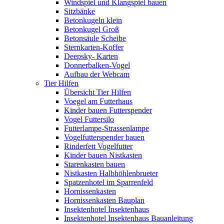
Windspiel und Klangspiel bauen
Sitzbänke
Betonkugeln klein
Betonkugel Groß
Betonsäule Scheibe
Sternkarten-Koffer
Deepsky- Karten
Donnerbalken-Vogel
Aufbau der Webcam
Tier Hilfen
Übersicht Tier Hilfen
Voegel am Futterhaus
Kinder bauen Futterspender
Vogel Futtersilo
Futterlampe-Strassenlampe
Vogelfutterspender bauen
Rinderfett Vogelfutter
Kinder bauen Nistkasten
Starenkasten bauen
Nistkasten Halbhöhlenbrueter
Spatzenhotel im Sparrenfeld
Hornissenkasten
Hornissenkasten Bauplan
Insektenhotel Insektenhaus
Insektenhotel Insektenhaus Bauanleitung