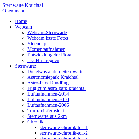
Sternwarte Kraichtal
Open menu
Home
Webcam
Webcam-Sternwarte
Webcam letzte Fotos
Videoclip
Momentaufnahmen
Entwicklung der Flora
lass Hirn regnen
Sternwarte
Die etwas andere Sternwarte
Astronomiepark-Kraichtal
Astro-Park Rundflug
Flug-zum-astro-park-kraichtal
Luftaufnahmen-2014
Luftaufnahmen-2010
Luftaufnahmen-2006
Turm-mit-fernsicht
Sternwarte-aus-2km
Chronik
sternwarte-chronik-teil-1
sternwarte-chronik-teil-2
sternwarte-chronik-teil-3