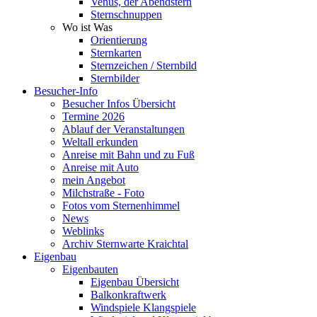
Venus, der Abendstern
Sternschnuppen
Wo ist Was
Orientierung
Sternkarten
Sternzeichen / Sternbild
Sternbilder
Besucher-Info
Besucher Infos Übersicht
Termine 2026
Ablauf der Veranstaltungen
Weltall erkunden
Anreise mit Bahn und zu Fuß
Anreise mit Auto
mein Angebot
Milchstraße - Foto
Fotos vom Sternenhimmel
News
Weblinks
Archiv Sternwarte Kraichtal
Eigenbau
Eigenbauten
Eigenbau Übersicht
Balkonkraftwerk
Windspiele Klangspiele