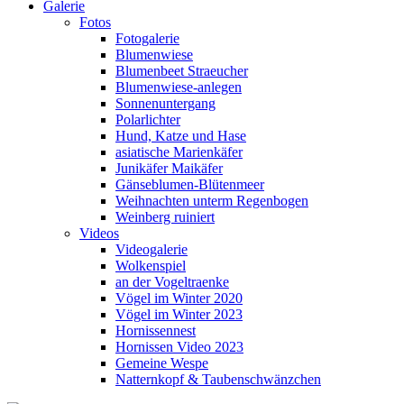
Galerie
Fotos
Fotogalerie
Blumenwiese
Blumenbeet Straeucher
Blumenwiese-anlegen
Sonnenuntergang
Polarlichter
Hund, Katze und Hase
asiatische Marienkäfer
Junikäfer Maikäfer
Gänseblumen-Blütenmeer
Weihnachten unterm Regenbogen
Weinberg ruiniert
Videos
Videogalerie
Wolkenspiel
an der Vogeltraenke
Vögel im Winter 2020
Vögel im Winter 2023
Hornissennest
Hornissen Video 2023
Gemeine Wespe
Natternkopf & Taubenschwänzchen