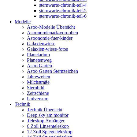
sternwarte-chronik-teil-4
sternwarte-chronik-teil-5
sternwarte-chronik-teil-6
Modelle
Astro-Modelle Übersicht
Astronomiepark-von-oben
Astronomie-fuer-kinder
Galaxienwiese
Galaxien-wiese-fotos
Planetarium
Planetenweg
Astro Garten
Astro Garten Sternzeichen
Jahreszeiten
Milchstraße
Sternbild
Zeitschiene
Universum
Technik
Technik Übersicht
Deep sky am monitor
Teleskop Anhänger
6 Zoll Linsenteleskop
12 Zoll Spiegelteleskop