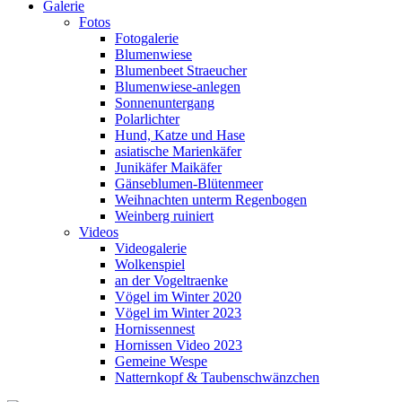
Galerie
Fotos
Fotogalerie
Blumenwiese
Blumenbeet Straeucher
Blumenwiese-anlegen
Sonnenuntergang
Polarlichter
Hund, Katze und Hase
asiatische Marienkäfer
Junikäfer Maikäfer
Gänseblumen-Blütenmeer
Weihnachten unterm Regenbogen
Weinberg ruiniert
Videos
Videogalerie
Wolkenspiel
an der Vogeltraenke
Vögel im Winter 2020
Vögel im Winter 2023
Hornissennest
Hornissen Video 2023
Gemeine Wespe
Natternkopf & Taubenschwänzchen