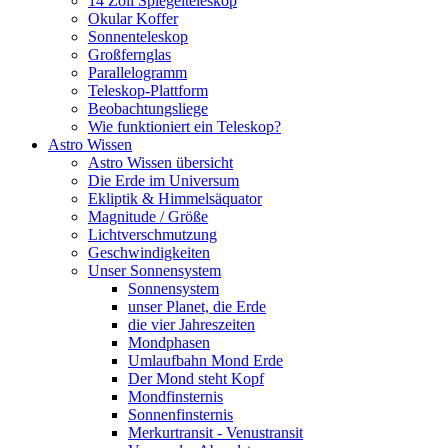
14 Zoll Spiegelteleskop
Okular Koffer
Sonnenteleskop
Großfernglas
Parallelogramm
Teleskop-Plattform
Beobachtungsliege
Wie funktioniert ein Teleskop?
Astro Wissen
Astro Wissen übersicht
Die Erde im Universum
Ekliptik & Himmelsäquator
Magnitude / Größe
Lichtverschmutzung
Geschwindigkeiten
Unser Sonnensystem
Sonnensystem
unser Planet, die Erde
die vier Jahreszeiten
Mondphasen
Umlaufbahn Mond Erde
Der Mond steht Kopf
Mondfinsternis
Sonnenfinsternis
Merkurtransit - Venustransit