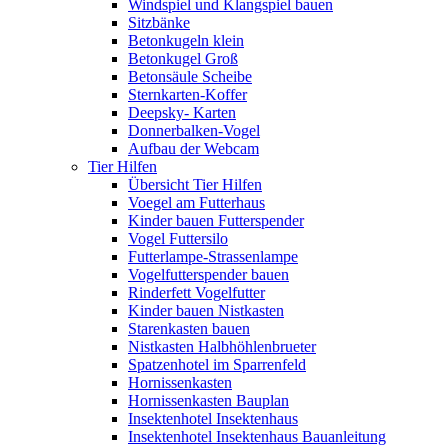
Windspiel und Klangspiel bauen
Sitzbänke
Betonkugeln klein
Betonkugel Groß
Betonsäule Scheibe
Sternkarten-Koffer
Deepsky- Karten
Donnerbalken-Vogel
Aufbau der Webcam
Tier Hilfen
Übersicht Tier Hilfen
Voegel am Futterhaus
Kinder bauen Futterspender
Vogel Futtersilo
Futterlampe-Strassenlampe
Vogelfutterspender bauen
Rinderfett Vogelfutter
Kinder bauen Nistkasten
Starenkasten bauen
Nistkasten Halbhöhlenbrueter
Spatzenhotel im Sparrenfeld
Hornissenkasten
Hornissenkasten Bauplan
Insektenhotel Insektenhaus
Insektenhotel Insektenhaus Bauanleitung