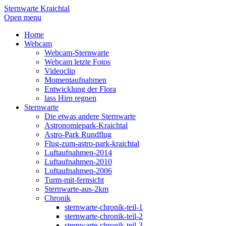
Sternwarte Kraichtal
Open menu
Home
Webcam
Webcam-Sternwarte
Webcam letzte Fotos
Videoclip
Momentaufnahmen
Entwicklung der Flora
lass Hirn regnen
Sternwarte
Die etwas andere Sternwarte
Astronomiepark-Kraichtal
Astro-Park Rundflug
Flug-zum-astro-park-kraichtal
Luftaufnahmen-2014
Luftaufnahmen-2010
Luftaufnahmen-2006
Turm-mit-fernsicht
Sternwarte-aus-2km
Chronik
sternwarte-chronik-teil-1
sternwarte-chronik-teil-2
sternwarte-chronik-teil-3