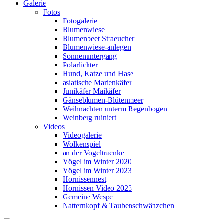
Galerie
Fotos
Fotogalerie
Blumenwiese
Blumenbeet Straeucher
Blumenwiese-anlegen
Sonnenuntergang
Polarlichter
Hund, Katze und Hase
asiatische Marienkäfer
Junikäfer Maikäfer
Gänseblumen-Blütenmeer
Weihnachten unterm Regenbogen
Weinberg ruiniert
Videos
Videogalerie
Wolkenspiel
an der Vogeltraenke
Vögel im Winter 2020
Vögel im Winter 2023
Hornissennest
Hornissen Video 2023
Gemeine Wespe
Natternkopf & Taubenschwänzchen