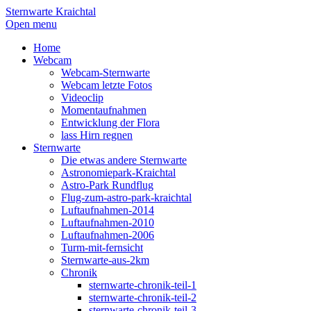
Sternwarte Kraichtal
Open menu
Home
Webcam
Webcam-Sternwarte
Webcam letzte Fotos
Videoclip
Momentaufnahmen
Entwicklung der Flora
lass Hirn regnen
Sternwarte
Die etwas andere Sternwarte
Astronomiepark-Kraichtal
Astro-Park Rundflug
Flug-zum-astro-park-kraichtal
Luftaufnahmen-2014
Luftaufnahmen-2010
Luftaufnahmen-2006
Turm-mit-fernsicht
Sternwarte-aus-2km
Chronik
sternwarte-chronik-teil-1
sternwarte-chronik-teil-2
sternwarte-chronik-teil-3