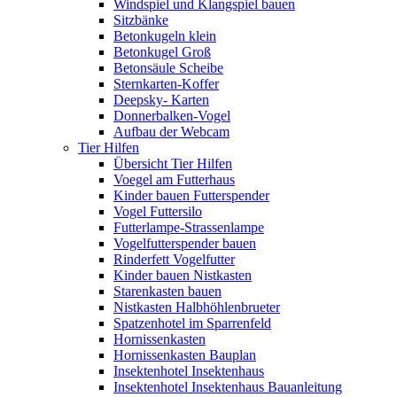
Windspiel und Klangspiel bauen
Sitzbänke
Betonkugeln klein
Betonkugel Groß
Betonsäule Scheibe
Sternkarten-Koffer
Deepsky- Karten
Donnerbalken-Vogel
Aufbau der Webcam
Tier Hilfen
Übersicht Tier Hilfen
Voegel am Futterhaus
Kinder bauen Futterspender
Vogel Futtersilo
Futterlampe-Strassenlampe
Vogelfutterspender bauen
Rinderfett Vogelfutter
Kinder bauen Nistkasten
Starenkasten bauen
Nistkasten Halbhöhlenbrueter
Spatzenhotel im Sparrenfeld
Hornissenkasten
Hornissenkasten Bauplan
Insektenhotel Insektenhaus
Insektenhotel Insektenhaus Bauanleitung