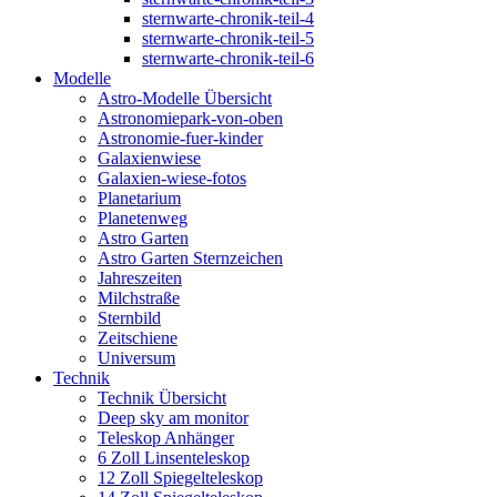
sternwarte-chronik-teil-4
sternwarte-chronik-teil-5
sternwarte-chronik-teil-6
Modelle
Astro-Modelle Übersicht
Astronomiepark-von-oben
Astronomie-fuer-kinder
Galaxienwiese
Galaxien-wiese-fotos
Planetarium
Planetenweg
Astro Garten
Astro Garten Sternzeichen
Jahreszeiten
Milchstraße
Sternbild
Zeitschiene
Universum
Technik
Technik Übersicht
Deep sky am monitor
Teleskop Anhänger
6 Zoll Linsenteleskop
12 Zoll Spiegelteleskop