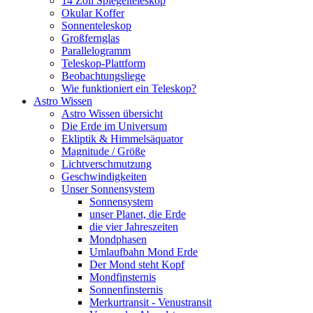
14 Zoll Spiegelteleskop
Okular Koffer
Sonnenteleskop
Großfernglas
Parallelogramm
Teleskop-Plattform
Beobachtungsliege
Wie funktioniert ein Teleskop?
Astro Wissen
Astro Wissen übersicht
Die Erde im Universum
Ekliptik & Himmelsäquator
Magnitude / Größe
Lichtverschmutzung
Geschwindigkeiten
Unser Sonnensystem
Sonnensystem
unser Planet, die Erde
die vier Jahreszeiten
Mondphasen
Umlaufbahn Mond Erde
Der Mond steht Kopf
Mondfinsternis
Sonnenfinsternis
Merkurtransit - Venustransit